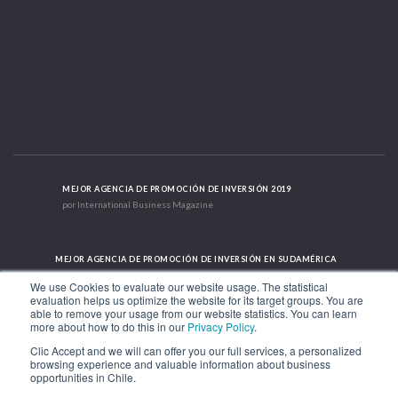
MEJOR AGENCIA DE PROMOCIÓN DE INVERSIÓN 2019
por International Business Magazine
MEJOR AGENCIA DE PROMOCIÓN DE INVERSIÓN EN SUDAMÉRICA
2019 - 2022; 2024; 2025
We use Cookies to evaluate our website usage. The statistical
evaluation helps us optimize the website for its target groups. You are
able to remove your usage from our website statistics. You can learn
more about how to do this in our
Privacy Policy
.
CASO DE ÉXITO INTERNACIONAL 2021
HubSpot International
Clic Accept and we will can offer you our full services, a personalized
browsing experience and valuable information about business
opportunities in Chile.
Av. Libertador Bernardo O'Higgins 1449, Torre 7, Piso 15. Santiago, Chile.