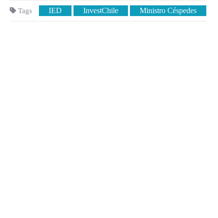
IED
InvestChile
Ministro Céspedes
Tags