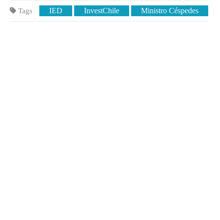
IED
InvestChile
Ministro Céspedes
Tags