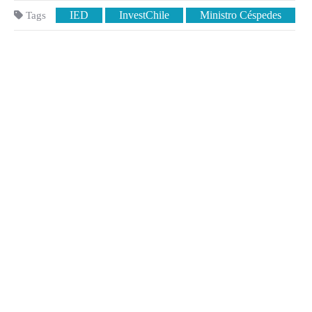
IED
InvestChile
Ministro Céspedes
Tags