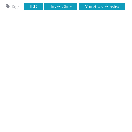
IED
InvestChile
Ministro Céspedes
Tags