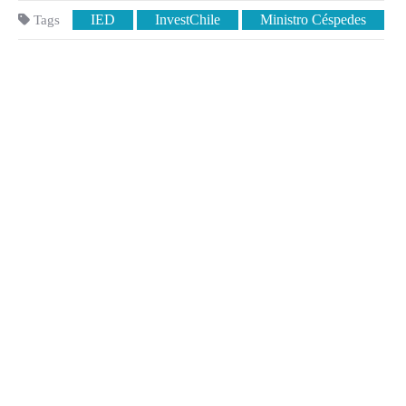
IED
InvestChile
Ministro Céspedes
Tags