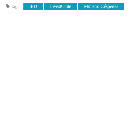
IED
InvestChile
Ministro Céspedes
Tags