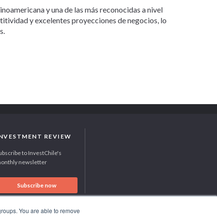
tinoamericana y una de las más reconocidas a nivel
etitividad y excelentes proyecciones de negocios, lo
s.
INVESTMENT REVIEW
ubscribe to InvestChile's
onthly newsletter
Subscribe now
 groups. You are able to remove