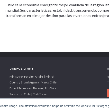
Chile es la economía emergente mejor evaluada de la región la
mundial. Sus características: estabilidad, transparencia, comp
transforman en el mejor destino para las inversiones extranjera
USEFUL LINKS
Ministry of Foreign Affairs | Minrel
S
m
Country Brand Agency | Marca Chile
Export Promotion Bureau | ProChile
Tourism in Chile | ChileTravel
site usage. The statistical evaluation helps us optimize the website for its target