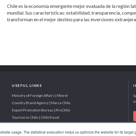
Chile es la economía emergente mejor evaluada de la región la
mundial. Sus características: estabilidad, transparencia, comp
transforman en el mejor destino para las inversiones extranjera
USEFUL LINKS
Ministry of Foreign Affairs | Minrel
S
m
Country Brand Agency | Marca Chile
Export Promotion Bureau | ProChile
Tourism in Chile | ChileTravel
site usage. The statistical evaluation helps us optimize the website for its target