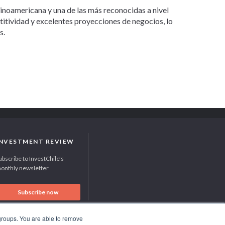
tinoamericana y una de las más reconocidas a nivel
etitividad y excelentes proyecciones de negocios, lo
s.
INVESTMENT REVIEW
ubscribe to InvestChile's
onthly newsletter
Subscribe now
 groups. You are able to remove