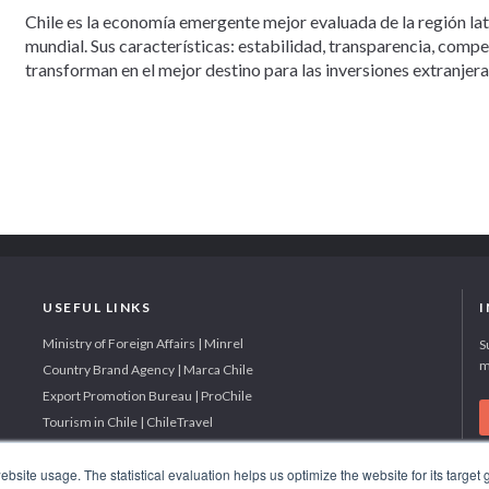
Chile es la economía emergente mejor evaluada de la región la
mundial. Sus características: estabilidad, transparencia, comp
transforman en el mejor destino para las inversiones extranjera
USEFUL LINKS
Ministry of Foreign Affairs | Minrel
S
m
Country Brand Agency | Marca Chile
Export Promotion Bureau | ProChile
Tourism in Chile | ChileTravel
site usage. The statistical evaluation helps us optimize the website for its target