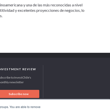
tinoamericana y una de las más reconocidas a nivel
etitividad y excelentes proyecciones de negocios, lo
s.
INVESTMENT REVIEW
ubscribe to InvestChile's
onthly newsletter
Subscribe now
 groups. You are able to remove