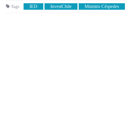
IED
InvestChile
Ministro Céspedes
Tags