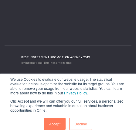
BEST INVESTMENT PROMOTION AGENCY 2019
by International Business Magazine
We use Cookies to evaluate our website usage. The statistical
BEST INVESTMENT PROMOTION AGENCY IN SOUTH AMERICA
evaluation helps us optimize the website for its target groups. You are
2019 - 2022; 2024; 2025
able to remove your usage from our website statistics. You can learn
more about how to do this in our
Privacy Policy
.
Clic Accept and we will can offer you our full services, a personalized
RECOGNITION SUCCES STORY 2021
browsing experience and valuable information about business
HubSpot International
opportunities in Chile.
Accept
Decline
1.449 Libertador Bernardo O'Higgins Avenue, Tower 7, 15th Floor. Santiago,
Chile.
Phone: (56-2) 2663 9211