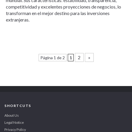
mundial. Sus características: estabilidad, transparencia,
competitividad y excelentes proyecciones de negocios, lo
transforman en el mejor destino para las inversiones
extranjeras.
2
»
Página 1 de 2
1
SHORTCUTS
About Us
Legal Notice
Privacy Policy