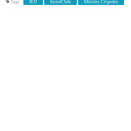
IED
InvestChile
Ministro Céspedes
Tags