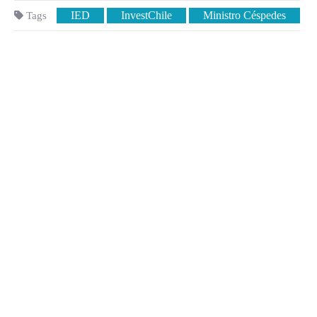
IED
InvestChile
Ministro Céspedes
Tags