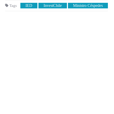
IED
InvestChile
Ministro Céspedes
Tags