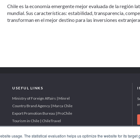
Chile es la economía emergente mejor evaluada de la región la
mundial. Sus características: estabilidad, transparencia, comp
transforman en el mejor destino para las inversiones extranjera
USEFUL LINKS
Ministry of Foreign Affairs | Minrel
S
m
Country Brand Agency | Marca Chile
Export Promotion Bureau | ProChile
Tourism in Chile | ChileTravel
site usage. The statistical evaluation helps us optimize the website for its target