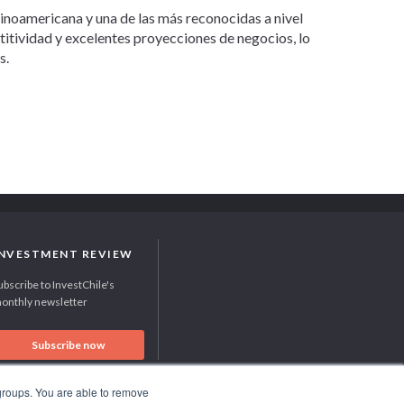
tinoamericana y una de las más reconocidas a nivel
etitividad y excelentes proyecciones de negocios, lo
s.
INVESTMENT REVIEW
ubscribe to InvestChile's
onthly newsletter
Subscribe now
 groups. You are able to remove