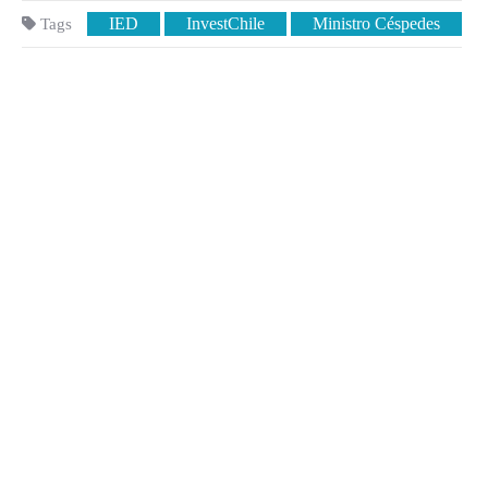
IED
InvestChile
Ministro Céspedes
Tags