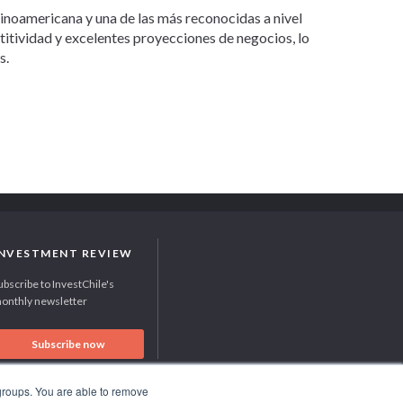
tinoamericana y una de las más reconocidas a nivel
etitividad y excelentes proyecciones de negocios, lo
s.
INVESTMENT REVIEW
ubscribe to InvestChile's
onthly newsletter
Subscribe now
 groups. You are able to remove