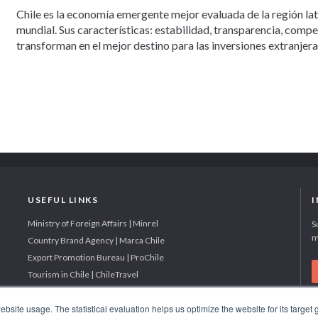
Chile es la economía emergente mejor evaluada de la región la
mundial. Sus características: estabilidad, transparencia, comp
transforman en el mejor destino para las inversiones extranjera
USEFUL LINKS
Ministry of Foreign Affairs | Minrel
S
m
Country Brand Agency | Marca Chile
Export Promotion Bureau | ProChile
Tourism in Chile | ChileTravel
site usage. The statistical evaluation helps us optimize the website for its target