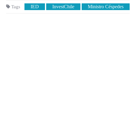
IED
InvestChile
Ministro Céspedes
Tags