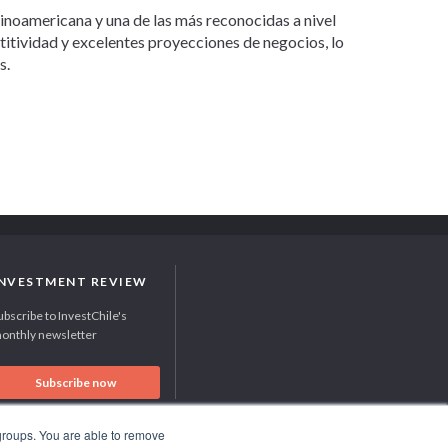
tinoamericana y una de las más reconocidas a nivel
etitividad y excelentes proyecciones de negocios, lo
s.
INVESTMENT REVIEW
ubscribe to InvestChile's
onthly newsletter
Subscribe now
 groups. You are able to remove