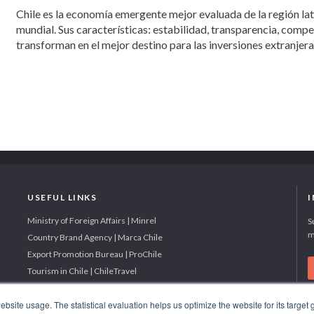
Chile es la economía emergente mejor evaluada de la región la
mundial. Sus características: estabilidad, transparencia, comp
transforman en el mejor destino para las inversiones extranjera
USEFUL LINKS
Ministry of Foreign Affairs | Minrel
S
m
Country Brand Agency | Marca Chile
Export Promotion Bureau | ProChile
Tourism in Chile | ChileTravel
site usage. The statistical evaluation helps us optimize the website for its target