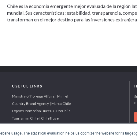
Chile es la economía emergente mejor evaluada de la región la
mundial. Sus características: estabilidad, transparencia, comp
transforman en el mejor destino para las inversiones extranjera
USEFUL LINKS
Ministry of Foreign Affairs | Minrel
S
m
Country Brand Agency | Marca Chile
Export Promotion Bureau | ProChile
Tourism in Chile | ChileTravel
site usage. The statistical evaluation helps us optimize the website for its target