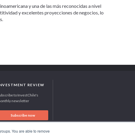
tinoamericana y una de las más reconocidas a nivel
etitividad y excelentes proyecciones de negocios, lo
s.
INVESTMENT REVIEW
ubscribe to InvestChile's
onthly newsletter
Subscribe now
 groups. You are able to remove