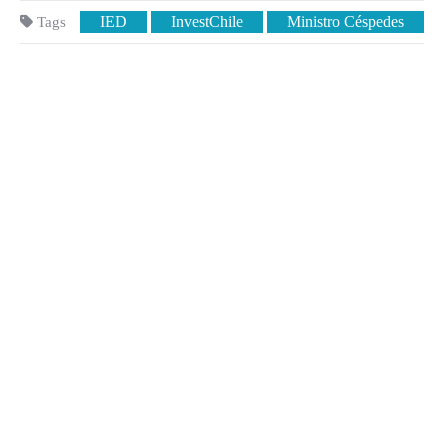
IED
InvestChile
Ministro Céspedes
Tags