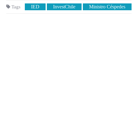
IED
InvestChile
Ministro Céspedes
Tags