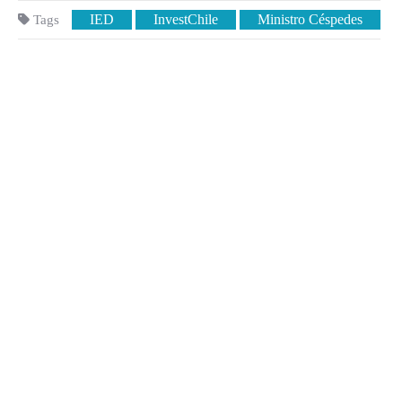
IED
InvestChile
Ministro Céspedes
Tags