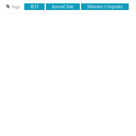
IED
InvestChile
Ministro Céspedes
Tags