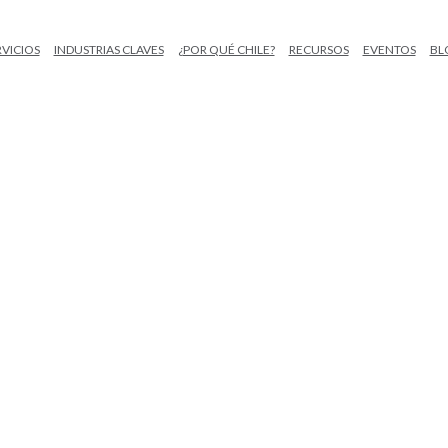
RVICIOS
INDUSTRIAS CLAVES
¿POR QUÉ CHILE?
RECURSOS
EVENTOS
BL
RAMIENTAS
NVERSIONIS