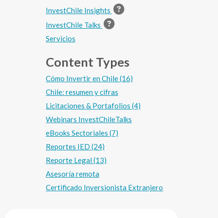
InvestChile Insights
InvestChile Talks
Servicios
Content Types
Cómo Invertir en Chile (16)
Chile: resumen y cifras
Licitaciones & Portafolios (4)
Webinars InvestChileTalks
eBooks Sectoriales (7)
Reportes IED (24)
Reporte Legal (13)
Asesoría remota
Certificado Inversionista Extranjero