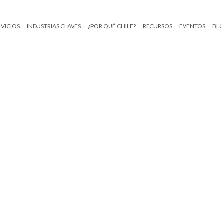
RVICIOS
INDUSTRIAS CLAVES
¿POR QUÉ CHILE?
RECURSOS
EVENTOS
BL
CASOS DE ÉXIT