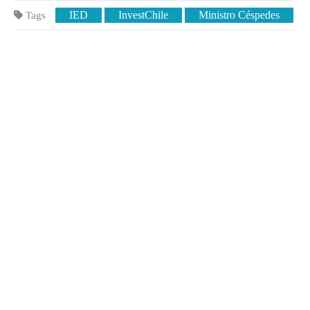
IED
InvestChile
Ministro Céspedes
Tags