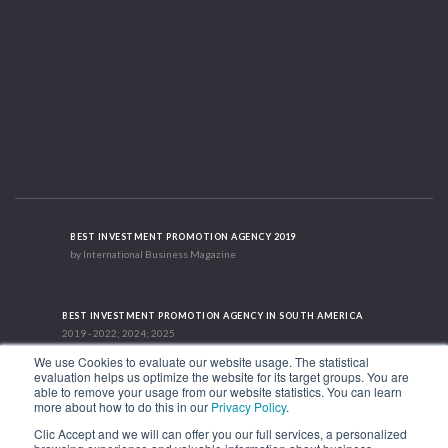
BEST INVESTMENT PROMOTION AGENCY 2019
by International Business Magazine
BEST INVESTMENT PROMOTION AGENCY IN SOUTH AMERICA
2019 - 2022; 2024; 2025
We use Cookies to evaluate our website usage. The statistical
evaluation helps us optimize the website for its target groups. You are
able to remove your usage from our website statistics. You can learn
RECOGNITION SUCCES STORY 2021
more about how to do this in our
Privacy Policy
.
HubSpot International
Clic Accept and we will can offer you our full services, a personalized