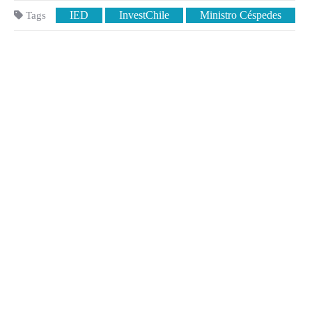
IED
InvestChile
Ministro Céspedes
Tags