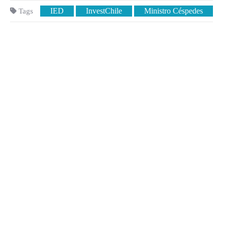
IED
InvestChile
Ministro Céspedes
Tags