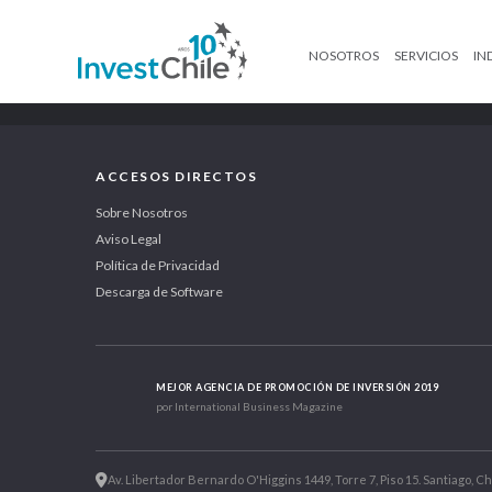
NOSOTROS
SERVICIOS
IN
ACCESOS DIRECTOS
Sobre Nosotros
Aviso Legal
Política de Privacidad
Descarga de Software
MEJOR AGENCIA DE PROMOCIÓN DE INVERSIÓN 2019
por International Business Magazine
Av. Libertador Bernardo O'Higgins 1449, Torre 7, Piso 15. Santiago, Ch