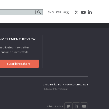
ENG
ESP
中文
INVESTMENT REVIEW
uscríbete al newsletter
ensual de InvestChile
Suscribirse ahora
CASO DE ÉXITO INTERNACIONAL 2021
HubSpot International
SÍGUENOS