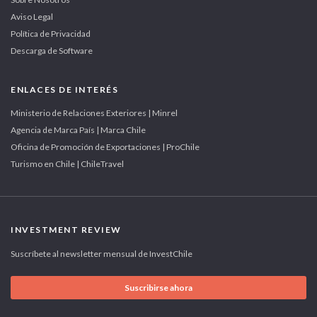
Aviso Legal
Política de Privacidad
Descarga de Software
ENLACES DE INTERÉS
Ministerio de Relaciones Exteriores | Minrel
Agencia de Marca País | Marca Chile
Oficina de Promoción de Exportaciones | ProChile
Turismo en Chile | ChileTravel
INVESTMENT REVIEW
Suscríbete al newsletter mensual de InvestChile
Suscribirse ahora