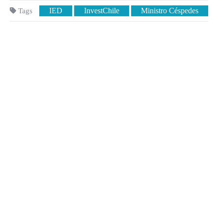
IED
InvestChile
Ministro Céspedes
Tags