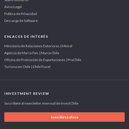
Aviso Legal
Política de Privacidad
Descarga de Software
ENLACES DE INTERÉS
Ministerio de Relaciones Exteriores | Minrel
Agencia de Marca País | Marca Chile
Oficina de Promoción de Exportaciones | ProChile
Turismo en Chile | ChileTravel
INVESTMENT REVIEW
Suscríbete al newsletter mensual de InvestChile
Suscribirse ahora