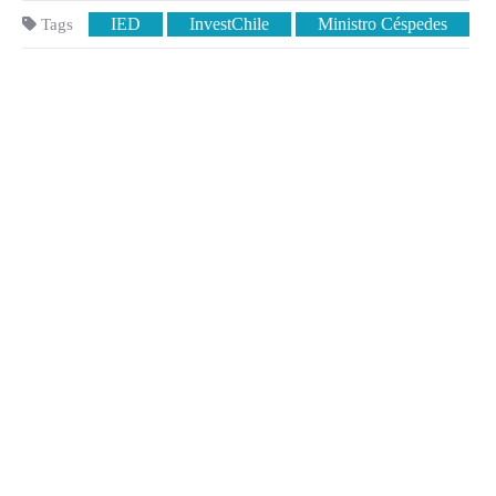
IED
InvestChile
Ministro Céspedes
Tags