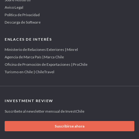
Aviso Legal
Política de Privacidad
Descarga de Software
ENLACES DE INTERÉS
Ministerio de Relaciones Exteriores | Minrel
Agencia de Marca País | Marca Chile
Oficina de Promoción de Exportaciones | ProChile
Turismo en Chile | ChileTravel
INVESTMENT REVIEW
Suscríbete al newsletter mensual de InvestChile
Suscribirse ahora