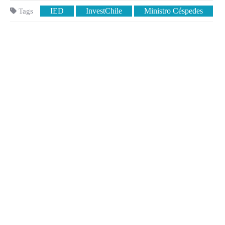
IED
InvestChile
Ministro Céspedes
Tags