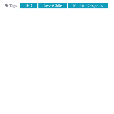
IED
InvestChile
Ministro Céspedes
Tags