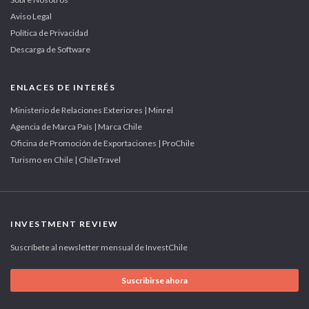
Aviso Legal
Política de Privacidad
Descarga de Software
ENLACES DE INTERÉS
Ministerio de Relaciones Exteriores | Minrel
Agencia de Marca País | Marca Chile
Oficina de Promoción de Exportaciones | ProChile
Turismo en Chile | ChileTravel
INVESTMENT REVIEW
Suscríbete al newsletter mensual de InvestChile
Suscribirse ahora