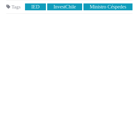
IED
InvestChile
Ministro Céspedes
Tags