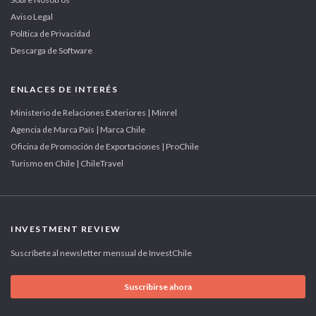
Aviso Legal
Política de Privacidad
Descarga de Software
ENLACES DE INTERÉS
Ministerio de Relaciones Exteriores | Minrel
Agencia de Marca País | Marca Chile
Oficina de Promoción de Exportaciones | ProChile
Turismo en Chile | ChileTravel
INVESTMENT REVIEW
Suscríbete al newsletter mensual de InvestChile
Suscribirse ahora