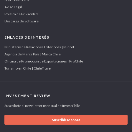
Aviso Legal
Política de Privacidad
Descarga de Software
ENLACES DE INTERÉS
Ministerio de Relaciones Exteriores | Minrel
Agencia de Marca País | Marca Chile
Oficina de Promoción de Exportaciones | ProChile
Turismo en Chile | ChileTravel
INVESTMENT REVIEW
Suscríbete al newsletter mensual de InvestChile
Suscribirse ahora