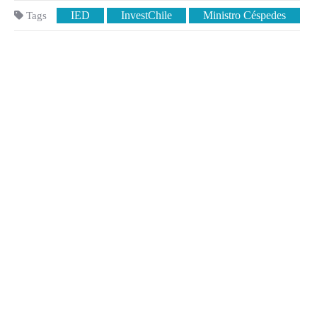
IED
InvestChile
Ministro Céspedes
Tags