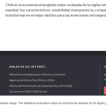
Chile es la economía emergente mejor evaluada de la región la
mundial. Sus características: estabilidad, transparencia, comp
transforman en el mejor destino para las inversiones extranjera
ENLACES DE INTERÉS
Ministerio de Relaciones Exteriores | Minrel
S
m
Agencia de Marca País | Marca Chile
Oficina de Promoción de Exportaciones | ProChile
Turismo en Chile | ChileTravel
site usage. The statistical evaluation helps us optimize the website for its target