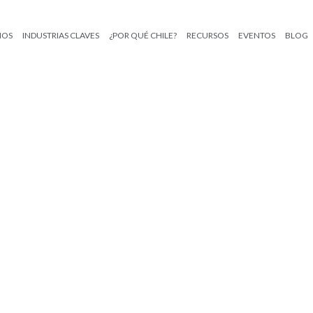
IOS
INDUSTRIAS CLAVES
¿POR QUÉ CHILE?
RECURSOS
EVENTOS
BLOG