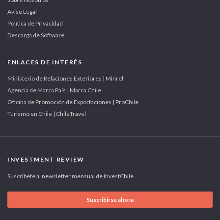
Aviso Legal
Política de Privacidad
Descarga de Software
ENLACES DE INTERÉS
Ministerio de Relaciones Exteriores | Minrel
Agencia de Marca País | Marca Chile
Oficina de Promoción de Exportaciones | ProChile
Turismo en Chile | ChileTravel
INVESTMENT REVIEW
Suscríbete al newsletter mensual de InvestChile
Suscribirse ahora