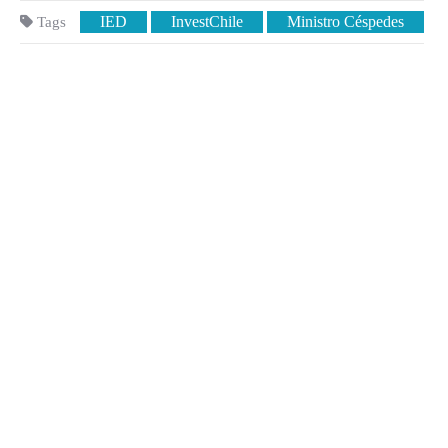
IED
InvestChile
Ministro Céspedes
Tags