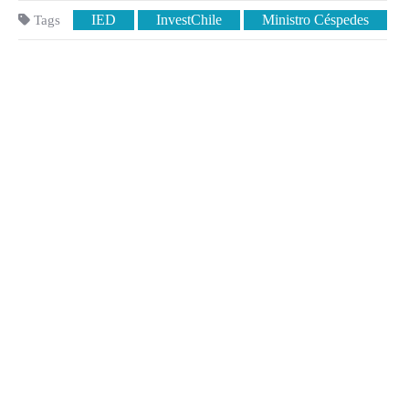
IED
InvestChile
Ministro Céspedes
Tags