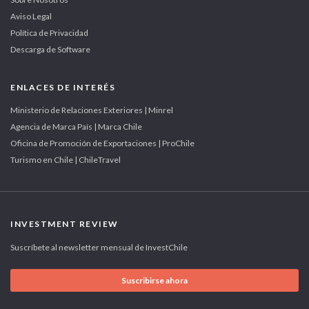
Aviso Legal
Política de Privacidad
Descarga de Software
ENLACES DE INTERÉS
Ministerio de Relaciones Exteriores | Minrel
Agencia de Marca País | Marca Chile
Oficina de Promoción de Exportaciones | ProChile
Turismo en Chile | ChileTravel
INVESTMENT REVIEW
Suscríbete al newsletter mensual de InvestChile
Suscribirse ahora