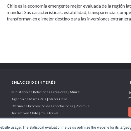
Chile es la economía emergente mejor evaluada de la región la
mundial. Sus características: estabilidad, transparencia, comp
transforman en el mejor destino para las inversiones extranjera
ENLACES DE INTERÉS
Ministerio de Relaciones Exteriores | Minrel
S
m
Agencia de Marca País | Marca Chile
Oficina de Promoción de Exportaciones | ProChile
Turismo en Chile | ChileTravel
site usage. The statistical evaluation helps us optimize the website for its target