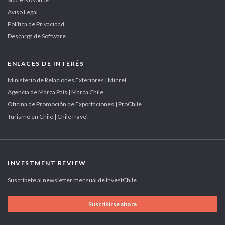
Aviso Legal
Política de Privacidad
Descarga de Software
ENLACES DE INTERÉS
Ministerio de Relaciones Exteriores | Minrel
Agencia de Marca País | Marca Chile
Oficina de Promoción de Exportaciones | ProChile
Turismo en Chile | ChileTravel
INVESTMENT REVIEW
Suscríbete al newsletter mensual de InvestChile
Suscribirse ahora