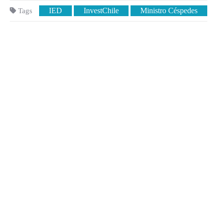
IED
InvestChile
Ministro Céspedes
Tags