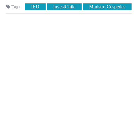
IED
InvestChile
Ministro Céspedes
Tags