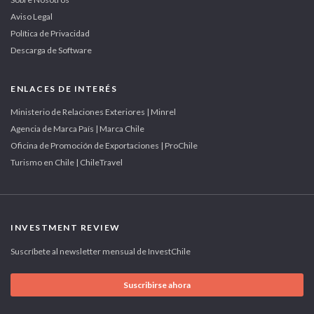
Aviso Legal
Política de Privacidad
Descarga de Software
ENLACES DE INTERÉS
Ministerio de Relaciones Exteriores | Minrel
Agencia de Marca País | Marca Chile
Oficina de Promoción de Exportaciones | ProChile
Turismo en Chile | ChileTravel
INVESTMENT REVIEW
Suscríbete al newsletter mensual de InvestChile
Suscribirse ahora