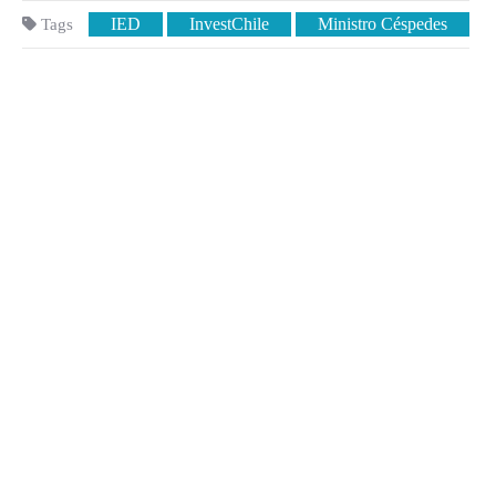
IED
InvestChile
Ministro Céspedes
Tags