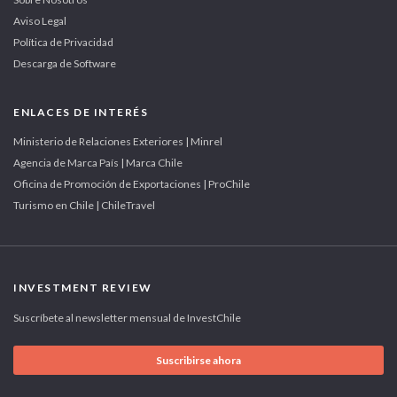
Aviso Legal
Política de Privacidad
Descarga de Software
ENLACES DE INTERÉS
Ministerio de Relaciones Exteriores | Minrel
Agencia de Marca País | Marca Chile
Oficina de Promoción de Exportaciones | ProChile
Turismo en Chile | ChileTravel
INVESTMENT REVIEW
Suscríbete al newsletter mensual de InvestChile
Suscribirse ahora