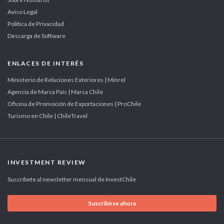
Aviso Legal
Política de Privacidad
Descarga de Software
ENLACES DE INTERÉS
Ministerio de Relaciones Exteriores | Minrel
Agencia de Marca País | Marca Chile
Oficina de Promoción de Exportaciones | ProChile
Turismo en Chile | ChileTravel
INVESTMENT REVIEW
Suscríbete al newsletter mensual de InvestChile
Suscribirse ahora