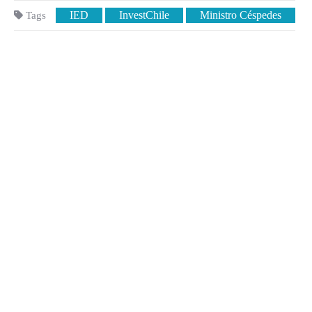
IED
InvestChile
Ministro Céspedes
Tags