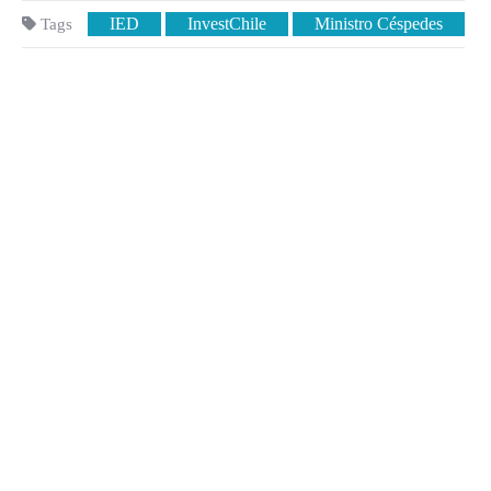
IED
InvestChile
Ministro Céspedes
Tags