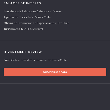
ENLACES DE INTERÉS
Ministerio de Relaciones Exteriores | Minrel
Agencia de Marca País | Marca Chile
Oficina de Promoción de Exportaciones | ProChile
Turismo en Chile | ChileTravel
INVESTMENT REVIEW
Suscríbete al newsletter mensual de InvestChile
Suscribirse ahora