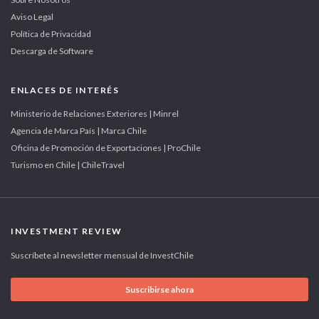
Aviso Legal
Política de Privacidad
Descarga de Software
ENLACES DE INTERÉS
Ministerio de Relaciones Exteriores | Minrel
Agencia de Marca País | Marca Chile
Oficina de Promoción de Exportaciones | ProChile
Turismo en Chile | ChileTravel
INVESTMENT REVIEW
Suscríbete al newsletter mensual de InvestChile
Suscribirse ahora