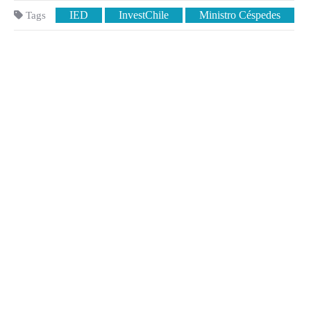
IED
InvestChile
Ministro Céspedes
Tags