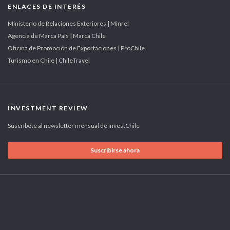
ENLACES DE INTERÉS
Ministerio de Relaciones Exteriores | Minrel
Agencia de Marca País | Marca Chile
Oficina de Promoción de Exportaciones | ProChile
Turismo en Chile | ChileTravel
INVESTMENT REVIEW
Suscríbete al newsletter mensual de InvestChile
Suscribirse ahora