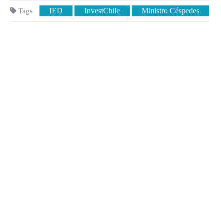
IED
InvestChile
Ministro Céspedes
Tags