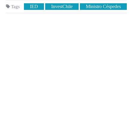
IED
InvestChile
Ministro Céspedes
Tags