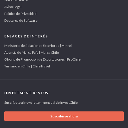
Aviso Legal
Política de Privacidad
Descarga de Software
ENLACES DE INTERÉS
Ministerio de Relaciones Exteriores | Minrel
Agencia de Marca País | Marca Chile
Oficina de Promoción de Exportaciones | ProChile
Turismo en Chile | ChileTravel
INVESTMENT REVIEW
Suscríbete al newsletter mensual de InvestChile
Suscribirse ahora