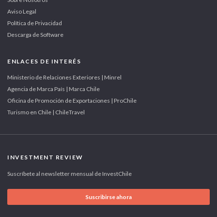
Aviso Legal
Política de Privacidad
Descarga de Software
ENLACES DE INTERÉS
Ministerio de Relaciones Exteriores | Minrel
Agencia de Marca País | Marca Chile
Oficina de Promoción de Exportaciones | ProChile
Turismo en Chile | ChileTravel
INVESTMENT REVIEW
Suscríbete al newsletter mensual de InvestChile
Suscribirse ahora