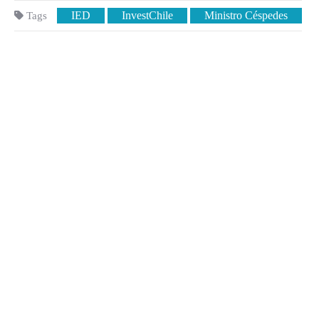
IED
InvestChile
Ministro Céspedes
Tags