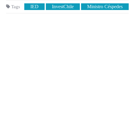
IED
InvestChile
Ministro Céspedes
Tags