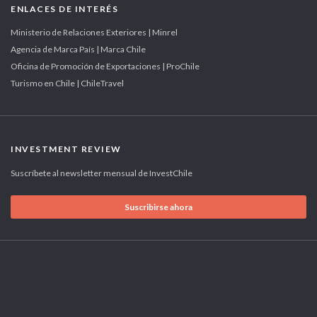
ENLACES DE INTERÉS
Ministerio de Relaciones Exteriores | Minrel
Agencia de Marca País | Marca Chile
Oficina de Promoción de Exportaciones | ProChile
Turismo en Chile | ChileTravel
INVESTMENT REVIEW
Suscríbete al newsletter mensual de InvestChile
Suscribirse ahora