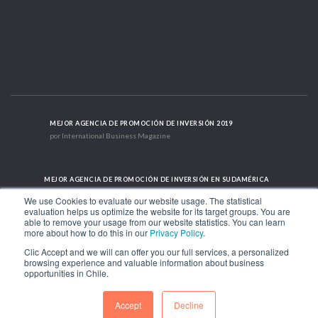
MEJOR AGENCIA DE PROMOCIÓN DE INVERSIÓN 2019
por International Business Magazine
MEJOR AGENCIA DE PROMOCIÓN DE INVERSIÓN EN SUDAMÉRICA
2019 - 2022; 2024; 2025
We use Cookies to evaluate our website usage. The statistical
evaluation helps us optimize the website for its target groups. You are
able to remove your usage from our website statistics. You can learn
more about how to do this in our
Privacy Policy
.
CASO DE ÉXITO INTERNACIONAL 2021
HubSpot International
Clic Accept and we will can offer you our full services, a personalized
browsing experience and valuable information about business
opportunities in Chile.
Av. Libertador Bernardo O'Higgins 1449, Torre 7, Piso 15. Santiago, Chile.
Teléfono: (56-2) 2663 9211
Accept
Decline
SÍGUENOS